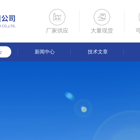
厂家供应
大量现货
心
新闻中心
技术文章