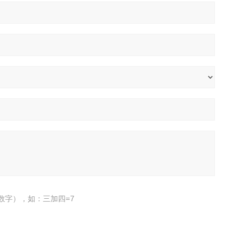
数字），如：三加四=7