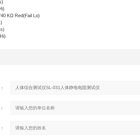
s)
i)
 KΩ Red(Fail Lo)
)
s)
Hi)
：
：
：