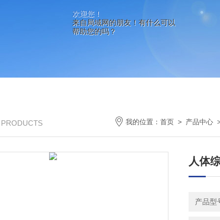
欢迎您！
来自局域网的朋友！有什么可以
帮助您的吗？
我的位置：
首页
>
产品中心
/ PRODUCTS
人体综
产品型