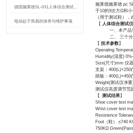
施莱德施莱德 pc
德国施莱德SL-031人体综合测试仪操作说明书以安装
于10的9次方Ω和小
（用于测试鞋），
电动起子简易的保养与维护事项
【
人体综合测试仪S
一、本产品可快速
二、 三个分别各
【
技术参数
】
Operating Temp
Humidity(湿度) 0
Size(尺寸)mm 仪器：
支架：400(L)×250(
踏板：400(L)×450(
Weight(测试仪净重) 
测试仪高度调节范园 9
【
测试结果
】
Shoe cover test 
Wrist cover tes
Resistence Toler
Foot（鞋） ≤740 KΩ 
750KΩ Green(Pass