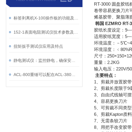
RT-3000 圆
卷带容易更换刀片
烯基胶带、聚脂薄
标签剥离机X-100操作板的功能及使用方法
韩国 EZMRO RT
胶纸长度设定：9
152-1表面电阻测试仪技术参数及操作方法
适用胶纸宽度：5—
环境温度：－5
扭矩扳手测试仪应用及特点
环境湿度：﹤80%R
尺寸：250×150×
静电测试仪：监控静电，确保安全与品质
重量：2.2KG
输入电压：220V/50H
ACL-800重锤可以配在ACL-380上使用吗
主要特点：
1、剪裁并放置胶
2、剪裁长度限于9
3、自由式线轴可
4、容易更换刀片
5、可剪裁不同类
6、剪裁Kapton
7、无需条较刀片
8、用把手改变胶