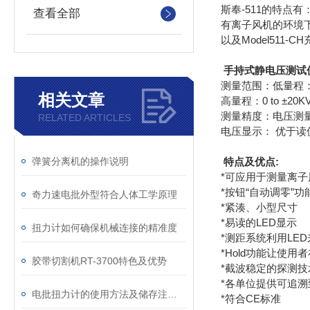
斯奉-511的特点
查看全部
有离子风机的环境下
以及Model511
手持式静电压测试仪
测量范围：低量程：0 
相关文章
高量程：0 to ±20K
测量精度：电压测量
RELATED ARTICLES
电压显示： 优于读值的
弹簧分离机的操作说明
特点及优点:
*可应用于测量离
*按钮“自动调零”
奇力速电批外型符合人体工学原理
*紧湊、小型尺寸
*易读的LED显示
扭力计如何确保机械连接的精准度
*测距系统利用LE
*Hold功能让使
胶带切割机RT-3700特色及优势
*截波稳定的探测技
*各单位提供可追溯
电批扭力计的使用方法及储存注意事项
*符合CE标准