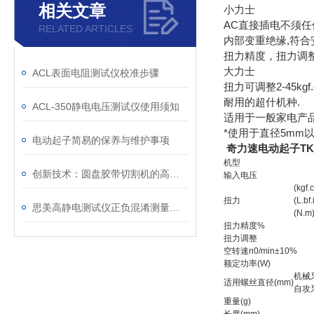
相关文章
小力士
AC直接插电不须任
RELATED ARTICLES
内部变重绝缘,符合
扭力精度，扭力调
大力士
ACL表面电阻测试仪校准步骤
扭力可调整2-45kgf
耐用的超什机种.
ACL-350静电电压测试仪使用须知
适用于一般家电产
*使用于直径5mm
电动起子简易的保养与维护事项
奇力速电动起子TKS
机型
创新技术：圆盘胶带切割机的高效生产解决方案
输入电压
(kgf.
扭力
(L.bf.
思美高静电测试仪正负混淆测量视觉是何故？
(N.m
扭力精度%
扭力调整
空转速n0/min±10%
额定功率(W)
机械
适用螺丝直径(mm)
自攻
重量(g)