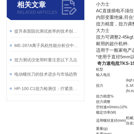
相关文章
小力士
AC直接插电不须任
RELATED ARTICLES
内部变重绝缘,符合
扭力精度，扭力调
大力士
提升表面阻抗测试效率的技术创新与应用实践
扭力可调整2-45kgf
耐用的超什机种.
ME-287A离子风机性能分析仪中文说明书
适用于一般家电产
*使用于直径5mm
扭力测试仪使用时要注意以下几点
奇力速电批TKS-1
机型
电动螺丝刀的技术进步与市场趋势
输入电压
(kgf.
扭力
(L.bf
HP-100.C1扭力检测仪：拧紧质量控制的检测工具
(N.m
扭力精度%
扭力调整
空转速n0/min±10%
额定功率(W)
机械
适用螺丝直径(mm)
自攻
重量(g)