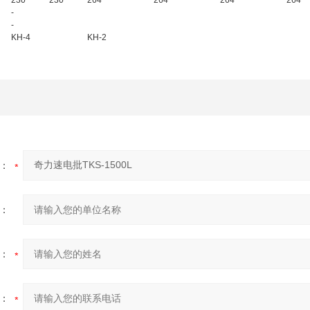
230
230
264
264
264
264
-
-
KH-4
KH-2
：
：
：
：