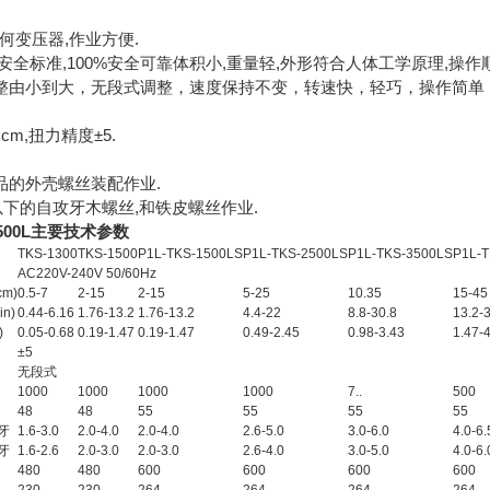
何变压器,作业方便.
安全标准,100%安全可靠体积小,重量轻,外形符合人体工学原理,操作顺
整由小到大，无段式调整，速度保持不变，转速快，轻巧，操作简单
.cm,扭力精度±5.
品的外壳螺丝装配作业.
以下的自攻牙木螺丝,和铁皮螺丝作业.
500L主要技术参数
TKS-1300
TKS-1500
P1L-TKS-1500LS
P1L-TKS-2500LS
P1L-TKS-3500LS
P1L-
AC220V-240V 50/60Hz
cm)
0.5-7
2-15
2-15
5-25
10.35
15-45
.in)
0.44-6.16
1.76-13.2
1.76-13.2
4.4-22
8.8-30.8
13.2-
)
0.05-0.68
0.19-1.47
0.19-1.47
0.49-2.45
0.98-3.43
1.47-
±5
无段式
1000
1000
1000
1000
7..
500
48
48
55
55
55
55
牙
1.6-3.0
2.0-4.0
2.0-4.0
2.6-5.0
3.0-6.0
4.0-6.
牙
1.6-2.6
2.0-3.0
2.0-3.0
2.6-4.0
3.0-5.0
4.0-6.
480
480
600
600
600
600