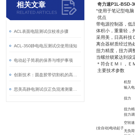
相关文章
奇力速P1L-BSD-3
*使用于笔记型电
RELATED ARTICLES
优点
带电源控制器，低
体积小，重量轻，
ACL表面电阻测试仪校准步骤
采用美，日高科技
离合器材质经过热
ACL-350静电电压测试仪使用须知
扭力精度，扭力调
当螺丝锁紧达到设
电动起子简易的保养与维护事项
＊符合ＥＭＩ，Ｅ
主要技术参数
创新技术：圆盘胶带切割机的高效生产解决方案
机型
输入电
思美高静电测试仪正负混淆测量视觉是何故？
扭力
扭力精
扭力调
空转速n
(全自动)电动起子
无负荷