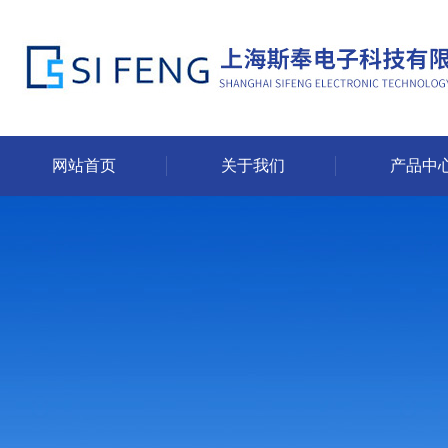
网站首页
关于我们
产品中