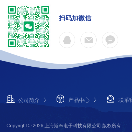
扫码加微信
公司简介
产品中心
联系
Copyright © 2026 上海斯奉电子科技有限公司 版权所有