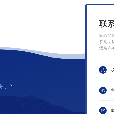
联
贴心的
参观，
选购方
我们
联
常