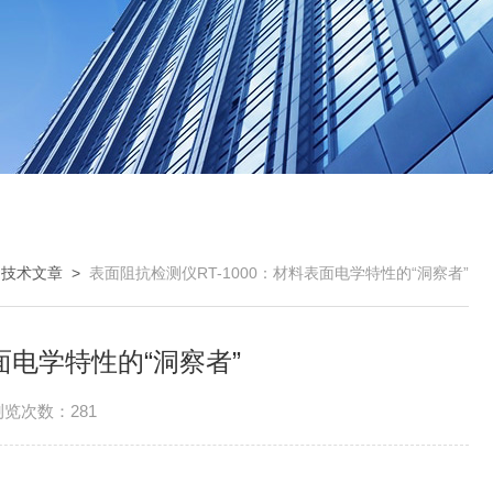
>
技术文章
>
表面阻抗检测仪RT-1000：材料表面电学特性的“洞察者”
面电学特性的“洞察者”
浏览次数：281