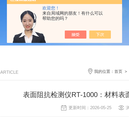
欢迎您！
来自局域网的朋友！有什么可以
帮助您的吗？
我的位置：
首页
/ ARTICLE
表面阻抗检测仪RT-1000：材料表
更新时间：2026-05-25