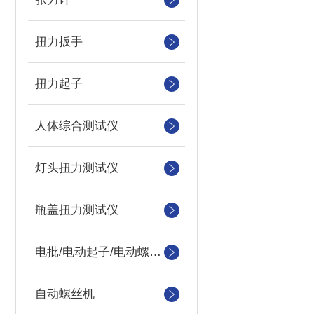
扭力扳手
扭力起子
人体综合测试仪
灯头扭力测试仪
瓶盖扭力测试仪
电批/电动起子/电动螺丝刀
自动螺丝机