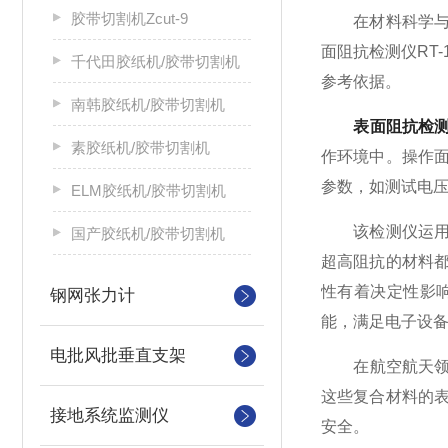
胶带切割机Zcut-9
在材料科学与众
面阻抗检测仪RT
千代田胶纸机/胶带切割机
参考依据。
南韩胶纸机/胶带切割机
表面阻抗检测仪
素胶纸机/胶带切割机
作环境中。操作
参数，如测试电
ELM胶纸机/胶带切割机
该检测仪运用先
国产胶纸机/胶带切割机
超高阻抗的材料
性有着决定性影响
钢网张力计
能，满足电子设
电批风批垂直支架
在航空航天领域
这些复合材料的
接地系统监测仪
安全。