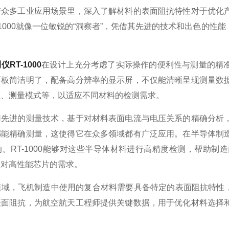
多工业应用场景里，深入了解材料的表面阻抗特性对于优化产
-1000就像一位敏锐的“洞察者”，凭借其先进的技术和出色的
RT-1000
在设计上充分考虑了实际操作的便利性与测量的精
面板简洁明了，配备高分辨率的显示屏，不仅能清晰呈现测量数
压、测量模式等，以适应不同材料的检测需求。
进的测量技术，基于对材料表面电流与电压关系的精确分析，
都能精确测量，这使得它在众多领域都有广泛应用。在半导体制
。RT-1000能够对这些半导体材料进行高精度检测，帮助
备对高性能芯片的需求。
，飞机制造中使用的复合材料需要具备特定的表面阻抗特性，以满
表面阻抗，为航空航天工程师提供关键数据，用于优化材料选择