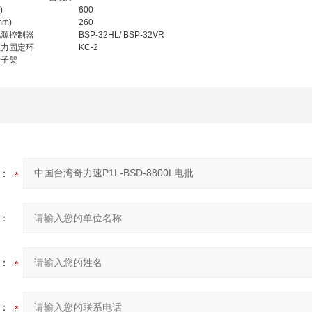
)
600
m)
260
电源控制器
BSP-32HL/ BSP-32VR
扭力固定环
KC-2
起子架
：
：
：
：