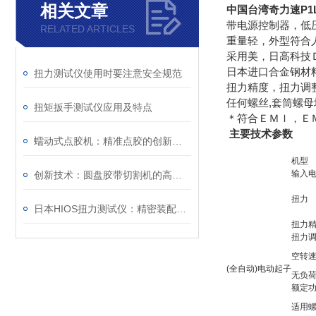
相关文章
中国台湾奇力速P1L-
带电源控制器，低
RELATED ARTICLES
重量轻，外型符合
采用美，日高科技
日本进口合金钢材料
扭力测试仪使用时要注意安全规范
扭力精度，扭力调
任何螺丝,套筒螺母
扭矩扳手测试仪应用及特点
＊符合ＥＭＩ，Ｅ
主要技术参数
蠕动式点胶机：精准点胶的创新力量
机型
输入
创新技术：圆盘胶带切割机的高效生产解决方案
扭力
日本HIOS扭力测试仪：精密装配与质量控制的核心度量枢纽
扭力
扭力
空转速n
(全自动)电动起子
无负荷
额定功
适用螺