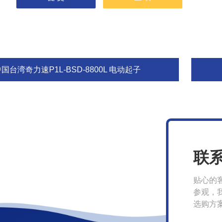
国台湾奇力速P1L-BSD-8800L 电动起子
联
贴心的
参观，
选购方