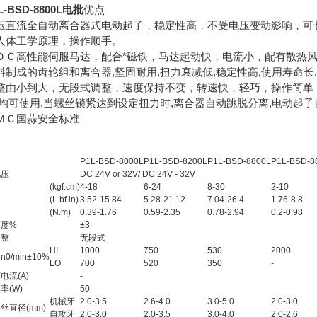
BSD-8800L电批
优点
压直流全自动离合器式电动起子，稳定性高，不受电压变动影响，可
人体工学原理，操作顺手。
ＤＣ高性能伺服马达，配合*磁铁，马达起动快，电流小，配有散热
制成的齿轮组和离合器,坚固耐用,扭力衰减低,稳定性高,使用寿命长.
整由小到大，无段式调整，速度保持不变，转速快，轻巧，操作简单
均可使用,当螺丝锁紧达到设定扭力时,离合器自动跳脱分离,电动起子
ＭＣ国蒜安全标准
P1L-BSD-8000L
P1L-BSD-8200L
P1L-BSD-8800L
P1L-BSD-8
电压
DC 24V or 32V/ DC 24V - 32V
(kgf.cm)
4-18
6-24
8-30
2-10
(L.bf.in)
3.52-15.84
5.28-21.12
7.04-26.4
1.76-8.8
(N.m)
0.39-1.76
0.59-2.35
0.78-2.94
0.2-0.98
精度%
±3
调整
无段式
HI
1000
750
530
2000
0/min±10%
LO
700
520
350
-
电流(A)
-
率(W)
50
机械牙
2.0-3.5
2.6-4.0
3.0-5.0
2.0-3.0
丝直径(mm)
自攻牙
2.0-3.0
2.0-3.5
3.0-4.0
2.0-2.6