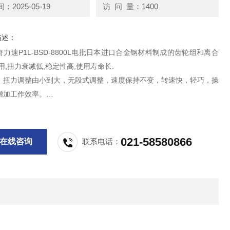
2025-05-19
访 问 量：1400
描述：
力速P1L-BSD-8800L电批日本进口合金钢材料制成的齿轮组和离合
用,扭力衰减低,稳定性高,使用寿命长.
，扭力调整由小到大，无段式调整，速度保持不变，转速快，轻巧，操
增加工作效率。
,套筒螺母均可使用,当螺丝锁紧达到设定扭力时,离合器自动跳脱分离,
动停止.
021-58580866
在线咨询
联系电话：