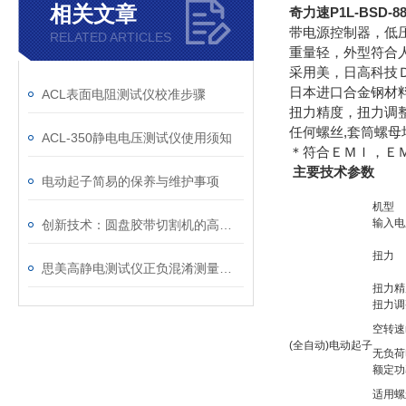
相关文章
奇力速P1L-BSD-
带电源控制器，低
RELATED ARTICLES
重量轻，外型符合
采用美，日高科技
日本进口合金钢材料
ACL表面电阻测试仪校准步骤
扭力精度，扭力调
任何螺丝,套筒螺母
ACL-350静电电压测试仪使用须知
＊符合ＥＭＩ，Ｅ
主要技术参数
电动起子简易的保养与维护事项
机型
输入电
创新技术：圆盘胶带切割机的高效生产解决方案
扭力
思美高静电测试仪正负混淆测量视觉是何故？
扭力精
扭力调
空转速n
(全自动)电动起子
无负荷
额定功
适用螺