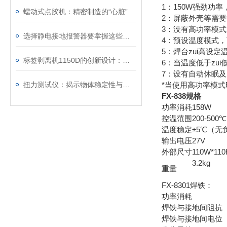
1：150W强劲功
蠕动式点胶机：精密制造的“心脏”
2：屏蔽外壳等需
3：没有高功率模
选择静电接地报警器要掌握这些内容
4：预设温度模式
5：焊台zui高设
标签剥离机1150D的创新设计：简化生产流程，减少浪费
6：当温度低于zu
7：设有自动休眠
扭力测试仪：揭示物体稳定性与可靠性的秘密
*当使用高功率模
FX-838规格
功率消耗
158W
控温范围
200-500℃
温度稳定
±5℃（无
输出电压
27V
外部尺寸
110W*11
3.2kg
重量
FX-8301焊铁：
功率消耗
焊铁与接地间阻抗
焊铁与接地间电位