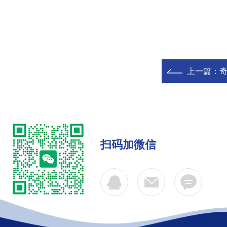
上一篇：
奇
扫码加微信