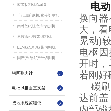
电动
胶带切割机Zcut-9
换向器
千代田胶纸机/胶带切割机
南韩胶纸机/胶带切割机
大，看
素胶纸机/胶带切割机
晃动)
ELM胶纸机/胶带切割机
电枢因
国产胶纸机/胶带切割机
开时，
若刚好
钢网张力计
碳刷座
电批风批垂直支架
达前盖
接地系统监测仪
内部磁