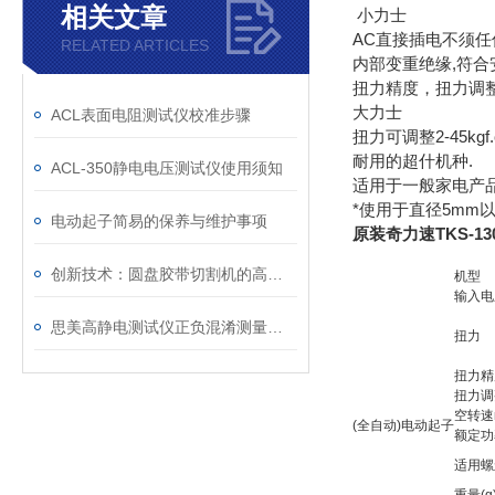
相关文章
小力士
AC直接插电不须任
RELATED ARTICLES
内部变重绝缘,符合
扭力精度，扭力调
大力士
ACL表面电阻测试仪校准步骤
扭力可调整2-45kgf
耐用的超什机种.
ACL-350静电电压测试仪使用须知
适用于一般家电产
*使用于直径5mm
电动起子简易的保养与维护事项
原装奇力速TKS-1
创新技术：圆盘胶带切割机的高效生产解决方案
机型
输入电
思美高静电测试仪正负混淆测量视觉是何故？
扭力
扭力精
扭力调
空转速n
(全自动)电动起子
额定功
适用螺