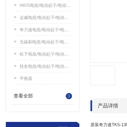
HIOS电批/电动起子/电动螺丝刀
达威电批/电动起子/电动螺丝刀
奇力速电批/电动起子/电动螺丝刀
无碳刷电批/电动起子/电动螺丝刀
松下电批/电动起子/电动螺丝刀
技友电批/电动起子/电动螺丝刀
平衡器
查看全部
产品详情
原装奇力速TKS-1