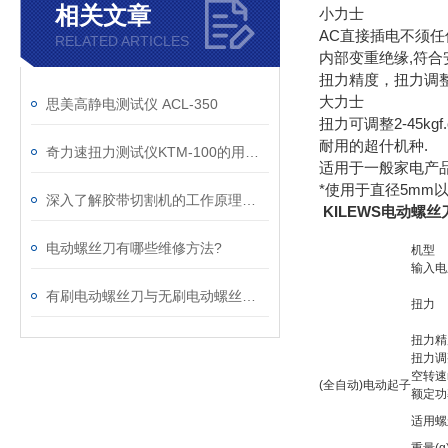
相关文章
小力士
AC直接插电不须任
RELATED ARTICLES
内部变重绝缘,符合
扭力精度，扭力调
大力士
思美高静电测试仪 ACL-350
扭力可调整2-45kgf
耐用的超什机种.
奇力速扭力测试仪KTM-100的用途及其主要特点
适用于一般家电产
*使用于直径5mm
深入了解胶带切割机的工作原理与应用领域
KILEWS电动螺丝刀
电动螺丝刀有哪些维修方法?
机型
输入电
有刷电动螺丝刀与无刷电动螺丝刀的工作原理
扭力
扭力精
扭力调
空转速n
(全自动)电动起子
额定功
适用螺