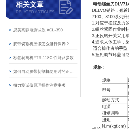
相关文章
电动螺丝刀DLV71
DELVO销路，翘
RELATED ARTICLES
7100、8100系列
1.对应于扭矩反力
2.螺丝紧固作业时
思美高静电测试仪 ACL-350
3.正反转开关采用
4.追求人体工学
胶带切割机应该怎么进行保养？
适合操作者的手型
5.扭矩调节环盖可
标签剥离机FTR-118C 性能及参数
规格：
如何自动胶带切割机使用时的正常运行？
规格
扭力测试仪原理操作注意事项
型号
起动方式
电源
扭矩调整
扭矩
N.m(kgf.cm)