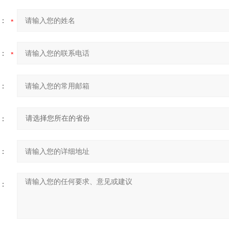
：
：
：
：
：
：