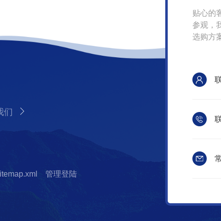
贴心的
参观，
选购方
我们
联
常
itemap.xml
管理登陆