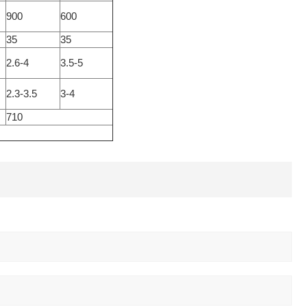
900
600
35
35
2.6-4
3.5-5
2.3-3.5
3-4
710