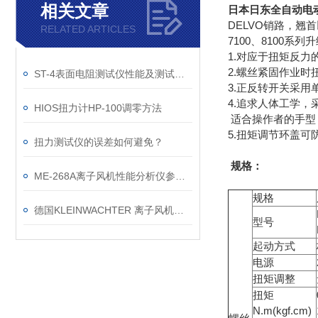
相关文章
日本日东全自动电动起
DELVO销路，翘
RELATED ARTICLES
7100、8100系列
1.对应于扭矩反力
2.螺丝紧固作业时
ST-4表面电阻测试仪性能及测试原理
3.正反转开关采用
4.追求人体工学
HIOS扭力计HP-100调零方法
适合操作者的手型
5.扭矩调节环盖可
扭力测试仪的误差如何避免？
规格：
ME-268A离子风机性能分析仪参数及中文说明书
规格
德国KLEINWACHTER 离子风机检测仪选购指南
型号
起动方式
电源
扭矩调整
扭矩
N.m(kgf.cm)