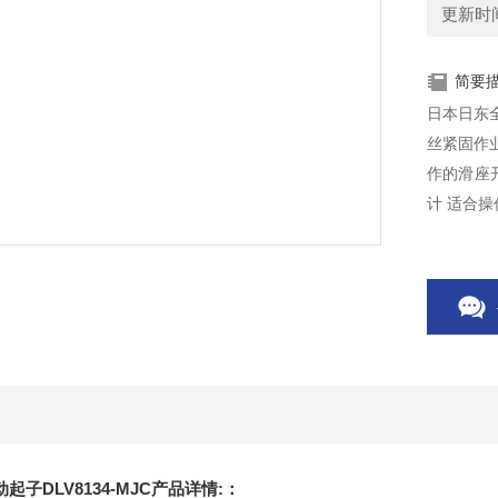
更新时间：
简要
日本日东全
丝紧固作
作的滑座
计 适合
子DLV8134-MJC产品详情:：