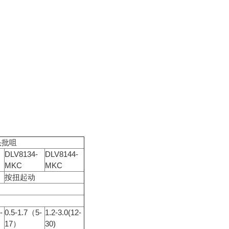
插头批咀
DLV8134-
DLV8144-
MKC
MKC
按扭起动
-
0.5-1.7（5-
1.2-3.0(12-
17）
30)