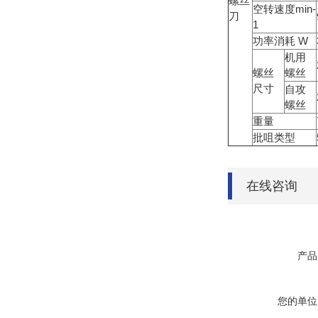
螺丝
空转速度min-
刀
1
功率消耗 W
机用
螺丝
螺丝
尺寸
自攻
螺丝
重量
批咀类型
在线咨询
产品
您的单位