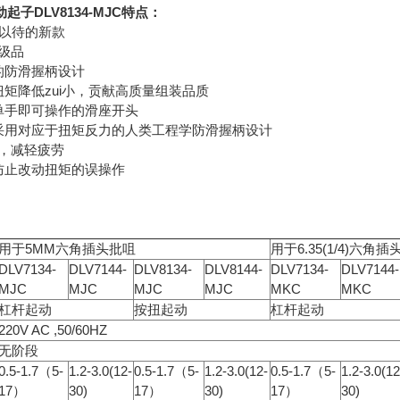
子DLV8134-MJC特点：
首以待的新款
升级品
的防滑握柄设计
扭矩降低zui小，贡献高质量组装品质
单手即可操作的滑座开头
，采用对应于扭矩反力的人类工程学防滑握柄设计
，减轻疲劳
防止改动扭矩的误操作
用于5MM六角插头批咀
用于6.35(1/4)六角
DLV7134-
DLV7144-
DLV8134-
DLV8144-
DLV7134-
DLV7144-
MJC
MJC
MJC
MJC
MKC
MKC
杠杆起动
按扭起动
杠杆起动
220V AC ,50/60HZ
无阶段
0.5-1.7（5-
1.2-3.0(12-
0.5-1.7（5-
1.2-3.0(12-
0.5-1.7（5-
1.2-3.0(12
17）
30)
17）
30)
17）
30)