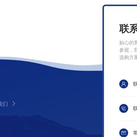
联
贴心的
参观，
选购方
我们
联
常