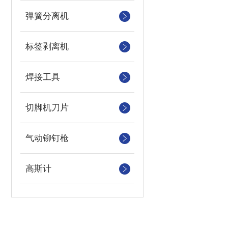
弹簧分离机
标签剥离机
焊接工具
切脚机刀片
气动铆钉枪
高斯计