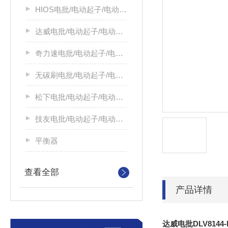
HIOS电批/电动起子/电动螺丝刀
达威电批/电动起子/电动螺丝刀
奇力速电批/电动起子/电动螺丝刀
无碳刷电批/电动起子/电动螺丝刀
松下电批/电动起子/电动螺丝刀
技友电批/电动起子/电动螺丝刀
平衡器
查看全部
产品详情
达威电批DLV8144