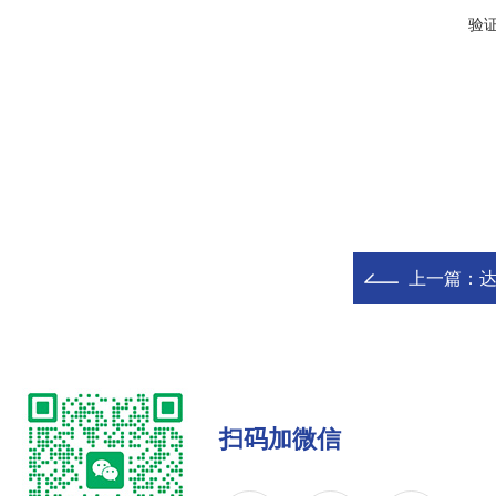
验
上一篇：
达
扫码加微信