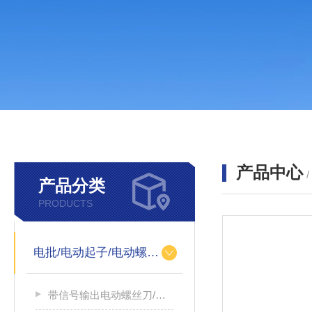
产品中心
产品分类
PRODUCTS
电批/电动起子/电动螺丝刀
带信号输出电动螺丝刀/带信号输出电源