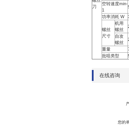
螺丝
空转速度min-
刀
1
功率消耗 W
机用
螺丝
螺丝
尺寸
自攻
螺丝
重量
批咀类型
在线咨询
您的