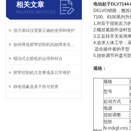
相关文章
电动起子DLV7144
DELVO销路，翘
RELATED ARTICLES
7100、8100系列
1.对应于扭矩反力
2.螺丝紧固作业时
扭力测试仪需要正确的使用和维护
3.正反转开关采用
4.追求人体工学
如何降低胶带切割机的故障发生率？
适合操作者的手型
5.扭矩调节环盖可
蠕动式点胶机的运用和特点
规格：
胶带切割机注意事项及日常维护
规格
静电现象及其干扰与危害
型号
起动方式
电源
扭矩调整
扭矩
N.m(kgf.cm)