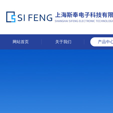
网站首页
关于我们
产品中