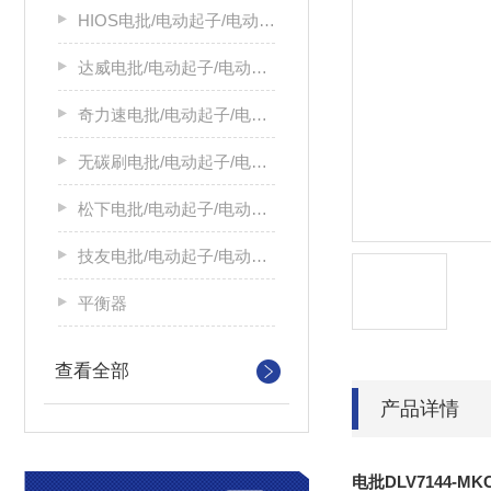
HIOS电批/电动起子/电动螺丝刀
达威电批/电动起子/电动螺丝刀
奇力速电批/电动起子/电动螺丝刀
无碳刷电批/电动起子/电动螺丝刀
松下电批/电动起子/电动螺丝刀
技友电批/电动起子/电动螺丝刀
平衡器
查看全部
产品详情
电批DLV7144-M