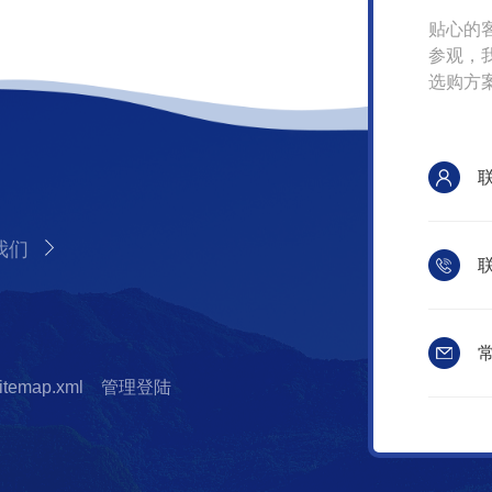
贴心的
参观，
选购方
我们
联
常
itemap.xml
管理登陆