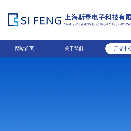
网站首页
关于我们
产品中