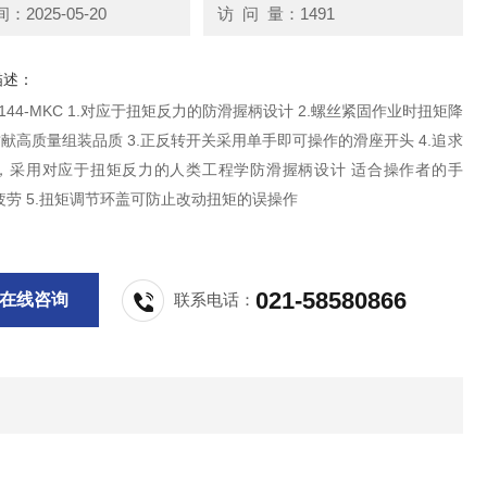
2025-05-20
访 问 量：1491
描述：
7144-MKC 1.对应于扭矩反力的防滑握柄设计 2.螺丝紧固作业时扭矩降
献高质量组装品质 3.正反转开关采用单手即可操作的滑座开头 4.追求
，采用对应于扭矩反力的人类工程学防滑握柄设计 适合操作者的手
疲劳 5.扭矩调节环盖可防止改动扭矩的误操作
021-58580866
在线咨询
联系电话：