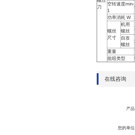
螺丝
空转速度min-
刀
1
功率消耗 W
机用
螺丝
螺丝
尺寸
自攻
螺丝
重量
批咀类型
在线咨询
产品
您的单位