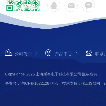
公司简介
产品中心
联系
Copyright © 2026 上海斯奉电子科技有限公司 版权所有
备案号：沪ICP备10221287号-3
技术支持：化工仪器网
s