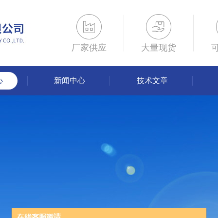
厂家供应
大量现货
心
新闻中心
技术文章