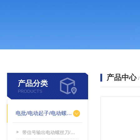
产品中心
产品分类
PRODUCTS
电批/电动起子/电动螺丝刀
带信号输出电动螺丝刀/带信号输出电源