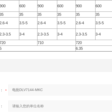
900
600
900
600
900
600
35
35
35
35
35
35
2.6-4
3.5-5
2.6-4
3.5-5
2.6-4
3.5-5
2.3-3.5
3-4
2.3-3.5
3-4
2.3-3.5
3-4
720
710
720
5
6.35
：
：