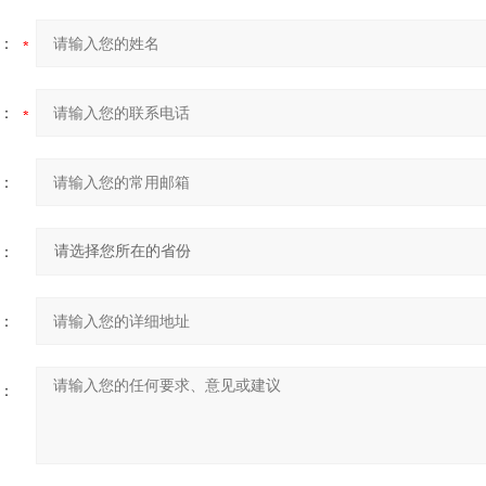
：
：
：
：
：
：