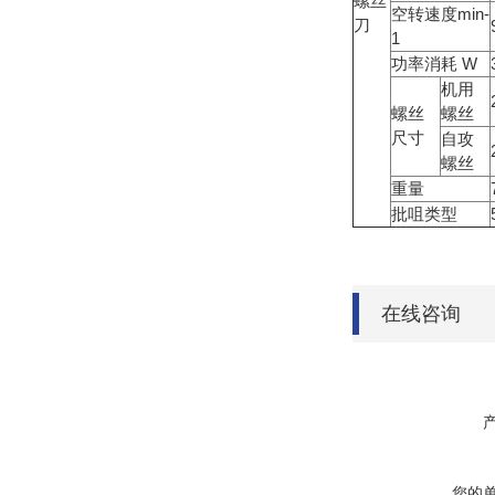
螺丝
空转速度min-
刀
1
功率消耗 W
机用
螺丝
螺丝
尺寸
自攻
螺丝
重量
批咀类型
在线咨询
您的