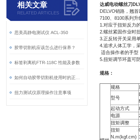
相关文章
达威电动螺丝刀DLV
DELVO销路，翘
RELATED ARTICLES
7100、8100系列
1.对应于扭矩反力
2.螺丝紧固作业时
思美高静电测试仪 ACL-350
3.正反转开关采用
4.追求人体工学
胶带切割机应该怎么进行保养？
适合操作者的手型
5.扭矩调节环盖可
标签剥离机FTR-118C 性能及参数
规格：
如何自动胶带切割机使用时的正常运行？
规格
扭力测试仪原理操作注意事项
型号
起动方式
电源
扭矩调整
扭矩
N.m(kgf.cm)