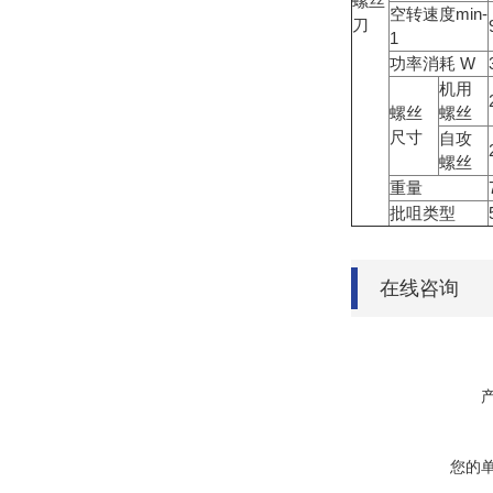
螺丝
空转速度min-
刀
1
功率消耗 W
机用
螺丝
螺丝
尺寸
自攻
螺丝
重量
批咀类型
在线咨询
您的