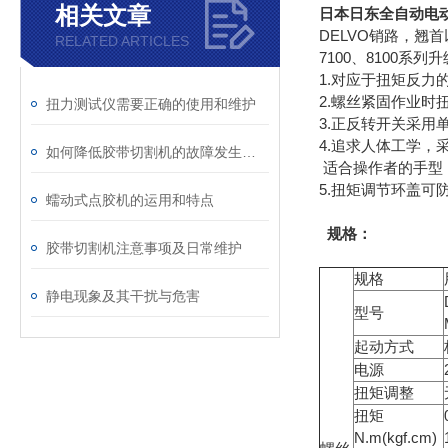
相关文章
日本日东全自动电动起
DELVO销路，翘
RELATED ARTICLES
7100、8100系列
1.对应于扭矩反力
2.螺丝紧固作业时
扭力测试仪需要正确的使用和维护
3.正反转开关采用
4.追求人体工学
如何降低胶带切割机的故障发生率？
适合操作者的手型
5.扭矩调节环盖可
蠕动式点胶机的运用和特点
规格：
胶带切割机注意事项及日常维护
规格
静电现象及其干扰与危害
型号
起动方式
电源
扭矩调整
扭矩
N.m(kgf.cm)