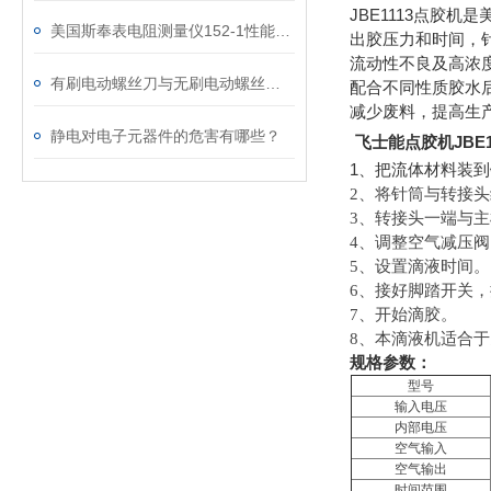
JBE1113
点胶机是
美国斯奉表电阻测量仪152-1性能及选购配件介绍
出胶压力和时间，
流动性不良及高浓
有刷电动螺丝刀与无刷电动螺丝刀的工作原理
配合不同性质胶水
减少废料，提高生
静电对电子元器件的危害有哪些？
飞士能点胶机JBE
1
、把流体材料装到
2
、将针筒与转接头
3
、转接头一端与主
4
、调整空气减压阀
5
、设置滴液时间。
6
、接好脚踏开关，
7
、开始滴胶。
8
、本滴液机适合于
规格参数：
型号
输入电压
内部电压
空气输入
空气输出
时间范围