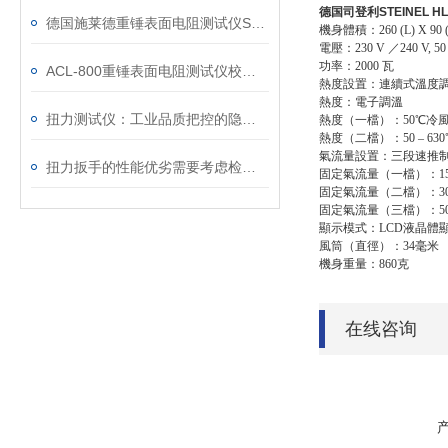
德国司登利STEINEL HL
德国施莱德重锤表面电阻测试仪SL-030B新老款资料对比
機身體積：260 (L) X 90 (
電壓：230 V ／240 V, 50
功率：2000 瓦
ACL-800重锤表面电阻测试仪校准步骤
熱度設置：連續式溫度調節
熱度：電子調溫
扭力测试仪：工业品质把控的隐形卫士
熱度（一檔）：50℃冷
熱度（二檔）：50 – 630
氣流量設置：三段速推
扭力扳手的性能优劣需要考虑检修服务功能
固定氣流量（一檔）：15
固定氣流量（二檔）：3
固定氣流量（三檔）：5
顯示模式：LCD液晶體顯示
風筒（直徑）：34毫米
機身重量：860克
在线咨询