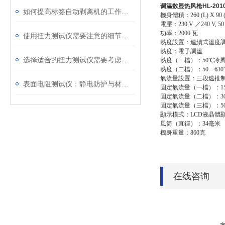
调温数显热风枪HL-201
如何提高标签自动剥离机的工作效率
機身體積：260 (L) X 90 (
電壓：230 V ／240 V, 50
功率：2000 瓦
使用扭力测试仪需要注意的细节有哪些
熱度設置：連續式溫度調節
熱度：電子調溫
选择适合的扭力测试仪需要考虑以下几个方面
熱度（一檔）：50℃冷
熱度（二檔）：50 – 630
氣流量設置：三段速推
表面电阻测试仪：静电防护与材料导电性能评估的关键工具
固定氣流量（一檔）：15
固定氣流量（二檔）：3
固定氣流量（三檔）：5
顯示模式：LCD液晶體顯示
風筒（直徑）：34毫米
機身重量：860克
在线咨询