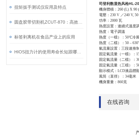
司登利数显热风枪HL-20
扭矩扳手测试仪应用及特点
機身體積：260 (L) X 90 (
電壓：230 V ／240 V, 50
功率：2000 瓦
圆盘胶带切割机ZCUT-870：高效精准的切割解决方案
熱度設置：連續式溫度調節
熱度：電子調溫
标签剥离机在食品产业上的应用
熱度（一檔）：50℃冷
熱度（二檔）：50 – 630
氣流量設置：三段速推
HIOS扭力计的使用寿命长短跟哪些因素有关
固定氣流量（一檔）：15
固定氣流量（二檔）：3
固定氣流量（三檔）：5
顯示模式：LCD液晶體顯示
風筒（直徑）：34毫米
機身重量：860克
在线咨询