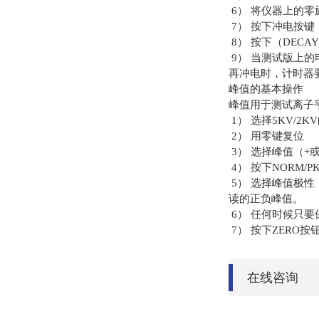
6
）
将仪器上的零
7
）
按下冲电按键
8
）
按下（
DECAY
9
）
当测试版上的
再冲电时，计时器
峰值的基本操作
峰值用于测试离子
1
）
选择
5KV/2KV
2
）
用零键复位
3
）
选择峰值（
+
4
）
按下
NORM/P
5
）
选择峰值极性
读的正负峰值。
6
）
任何时候只要
7
）
按下
ZERO
按
在线咨询