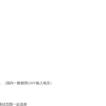
，（国内一般都用
220V
输入电压）
测试范围一起选择