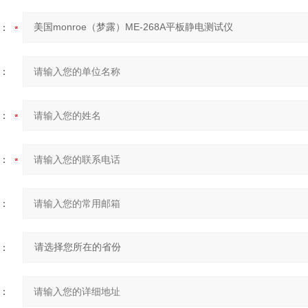
：
：
：
：
：
：
：