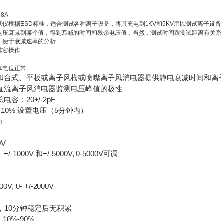
8A
仪根据ESD标准，适合测试各种离子设备，将其充电到1KV和5KV用以测试离子设备
电压衰减到某个值，得到衰减的时间和残余电压值，当然，测试时间跟测试距离有关
，便于衰减速率的分析
其它操作
体电位正常
和台式、平板或离子风枪或喷嘴离子风消电器提供静电衰减时间和离
直流离子风消电器监测电压峰值的极性
容：20+/-2pF
10% 设置电压（5分钟内）
m
0V
000V 和+/-5000V, 0-5000V可调
V, 0- +/-2000V
时，10分钟稳定后无积累
10%-90%