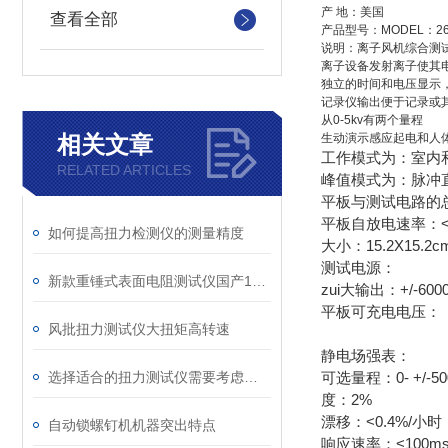
产 地：美国
查看全部
产品型号：MODEL：26
说明：离子风机综合测试
离子设备发射离子使其
独立的时间和电压显示
记录仪输出便于记录或
从0-5kv有两个量程
相关文章
生动演示感应起电和人
工作模式为：室内
RELATED ARTICLES
峰值模式为：脉冲
平板与测试电路的总电
平板自放电速率：<
如何提高扭力检测仪的测量精度
大小：15.2X15.2c
测试电源：
新款重锤式表面电阻测试仪国产19290
zui大输出：+/-600
平板可充电电压： +/-1
风批扭力测试仪大扭矩高转速
静电场强表：
选择适合的扭力测试仪需要考虑以下几个方面
可选量程：0- +/-5000
度：2%
漂移：<0.4%/小
自动锁螺钉机机器突出特点
响应速率：<100ms 