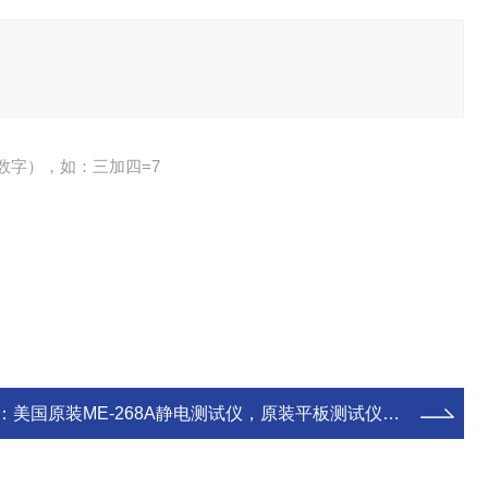
数字），如：三加四=7
：
美国原装ME-268A静电测试仪，原装平板测试仪，离子风机检测仪厂家