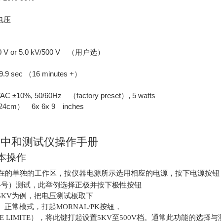
电压
 V or 5.0 kV/500 V （用户选）
 sec （16 minutes +）
C ±10%, 50/60Hz （factory preset）, 5 watts
24cm） 6x 6x 9 inches
离子中和测试仪操作手册
本操作
在的单独的工作区，按仪器电源所示选用相应的电源，
按下电源按钮
—号）测试，
此举例选择正极并按下极性按钮
5KV
为例，把电压测试板取下
）正常模式，打起
MORNAL/PK
按纽，
E LIMITE
），将此键打起设置
5KV
至
500V
档。通常此功能的选择与