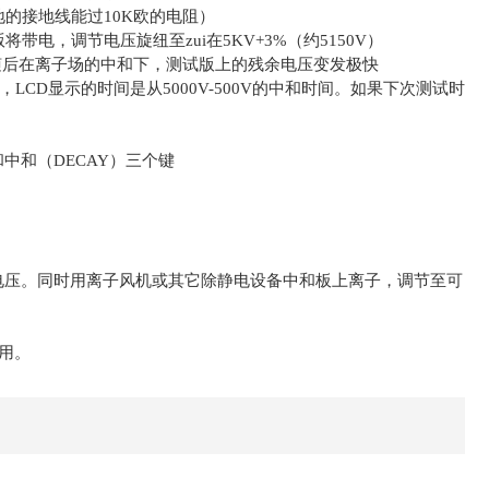
地的接地线能过
10K
欧的电阻）
将带电，调节电压旋纽至zui在
5KV+3%
（约
5150V
）
随后在离子场的中和下，测试版上的残余电压变发极快
，
LCD
显示的时间是从
5000V-500V
的中和时间。如果下次测试时
和中和（
DECAY
）三个键
电压。
同时用离子风机或其它除静电设备中和板上离子，调节至可
用。