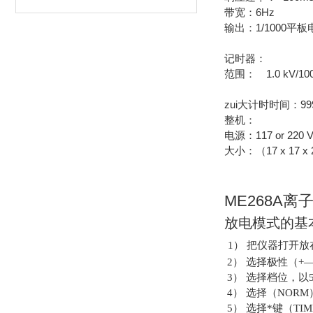
带宽：6Hz
输出：1/1000平板
记时器：
范围： 1.0 kV/100
zui大计时时间：999.9
整机：
电源：117 or 220 VA
大小：（17 x 17 x 
ME268A
放电模式的基
1
）
把仪器打开放
2
）
选择极性（
+
3
）
选择档位，以
4
）
选择（
NORM
5
）
选择*键（
TIM