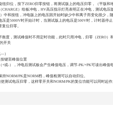
旋纽归位，
按下
ZERO
归零按钮，将测试版上的电压归零，（平版和
（
CHARGE
）给板冲电，
HV
高压指示灯亮表明正在冲电，测试电压版
）中和按纽，冲电版上的电压因开始时缺少中和离子而变化很少，
电压是
5000V
时开始计时，当测试版上的电压是
500V
时，计时器停止
要复位归零。
平衡度，测试峰值时不用定时功能，此时只用冲电，归零（
ZERO
）
的开关
或—）
K
按键至峰值位置
（
+
或
-
），冲电后测试板会产生峰值电压，调节
-PK/+PK
可读出峰值
保持
NORM/PK
是
NORM
档，峰值检测可以自动归位。
钮使测试电压归零，这样零
开关和
NORM/PK
的复位功能可以同时起作