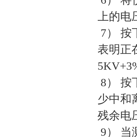
上的电
7
）
按
表明正
5KV+3
8
）
按
少中和
残余电
9
）
当