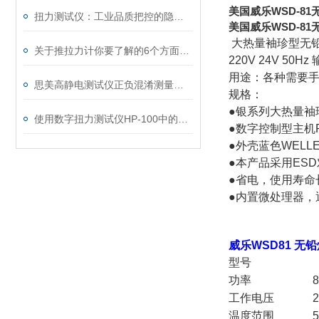
美国威乐WSD-8
扭力测试仪：工业品质把控的隐形卫士
美国威乐WSD-8
大热量袖珍型无
关于推拉力计你要了解的6个方面的知识
220V 24V 5
用途：各种需要
思美高静电测试仪正负混淆测量视觉是何故？
规格：
●银系列大热量袖珍
使用数字扭力测试仪HP-100中的注意事项
●数字控制型主机
●外壳蓝色WELL
●本产品采用ES
●省电，使用寿命
●内置微处理器，
威乐WSD81 无
型号
功率
工作电压
温度范围