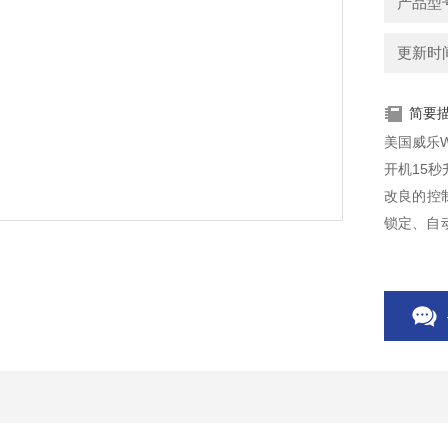
产品型
更新时间：
简要
美国威乐W
开机15秒
改良的控制
锁定、自动
烙镊子、
使用成本