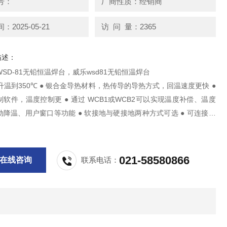
号：
厂商性质：经销商
2025-05-21
访 问 量：2365
描述：
SD-81无铅恒温焊台，威乐wsd81无铅恒温焊台
升温到350℃ ● 银合金导热材料，热传导的导热方式，回温速度更快 ●
软件，温度控制更 ● 通过 WCB1或WCB2可以实现温度补偿、温度
降温、用户窗口等功能 ● 软接地与硬接地两种方式可选 ● 可连接电
预热板等，是一个综合维修台 ● 烙铁头与发热体分离，降低使用者的
021-58580866
在线咨询
联系电话：