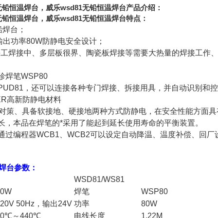
1无铅恒温焊台，威乐wsd81无铅恒温焊台产品介绍：
1无铅恒温焊台，威乐wsd81无铅恒温焊台特点：
铅焊台；
0Hz 输出功率80W防静电安全设计；
手工焊接中、多层板很界、陶瓷板焊接等需要大热量的焊接工作
焊笔WSP80
PUD81，还可以连接各种专门焊接、拆接用具，并自动识别和
ER高新防静电材料
D对策、具备软接地、硬接地两种方式防静电，在安全性能方面具
长，本品在焊笔的*采用了能起到延长使用寿命的平衡装置。
通过编程器WCB1、WCB2可以设定自动降温、温度补偿、回厂
铅焊台参数：
WSD81/WS81
80W
焊笔
WSP80
220V 50Hz，输出24V
功率
80W
50℃～440℃
电线长度
1.22M