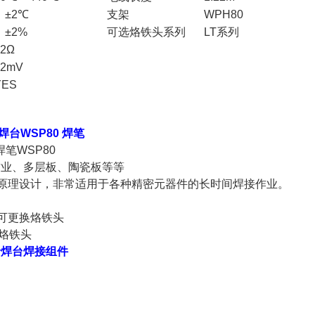
±2℃
支架
WPH80
±2%
可选烙铁头系列
LT系列
≤2Ω
≤2mV
YES
铅焊台
WSP80 焊笔
焊笔WSP80
作业、多层板、陶瓷板等等
原理设计，非常适用于各种精密元器件的长时间焊接作业。
可更换烙铁头
的烙铁头
铅焊台
焊接组件