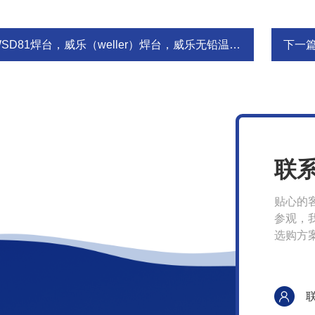
SD81焊台，威乐（weller）焊台，威乐无铅温控焊台WSD81
下一
联
贴心的
参观，
选购方