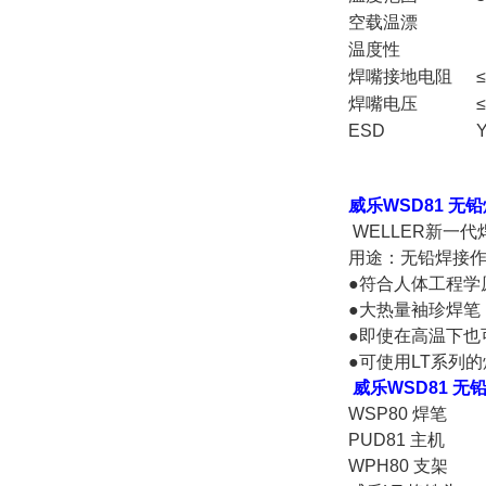
空载温漂
温度性
焊嘴接地电阻
焊嘴电压
ESD
威乐WSD81 无
WELLER新一代
用途：无铅焊接
●符合人体工程学
●大热量袖珍焊笔
●即使在高温下也
●可使用LT系列
威乐WSD81 无
WSP80 焊笔
PUD81 主机
WPH80 支架