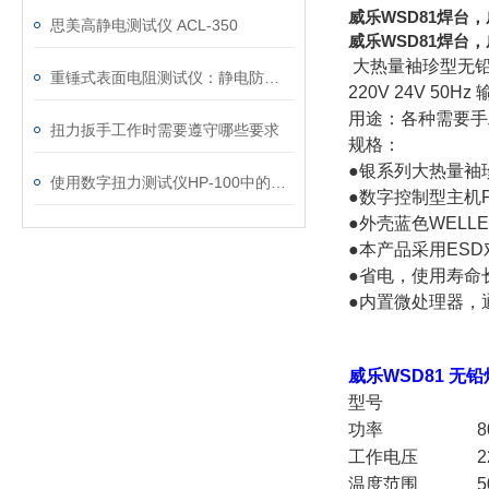
威乐WSD81焊台
思美高静电测试仪 ACL-350
威乐WSD81焊台，
大热量袖珍型无
重锤式表面电阻测试仪：静电防护工程的量化评估工具
220V 24V 5
用途：各种需要手
扭力扳手工作时需要遵守哪些要求
规格：
●银系列大热量袖珍
使用数字扭力测试仪HP-100中的注意事项
●数字控制型主机
●外壳蓝色WELL
●本产品采用ES
●省电，使用寿命
●内置微处理器，
威乐WSD81 无
型号
功率
8
工作电压
2
温度范围