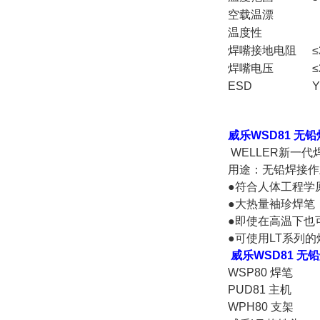
空载温漂
温度性
焊嘴接地电阻
≤
焊嘴电压
≤
ESD
Y
威乐WSD81 无
WELLER新一代
用途：无铅焊接作
●符合人体工程学
●大热量袖珍焊笔
●即使在高温下也
●可使用LT系列的
威乐WSD81 无
WSP80 焊笔
PUD81 主机
WPH80 支架