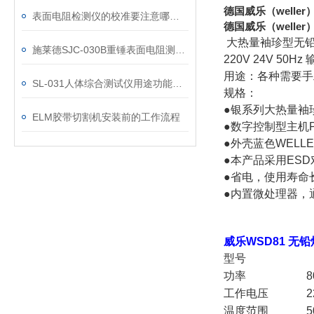
德国威乐（welle
表面电阻检测仪的校准要注意哪些操作
德国威乐（welle
大热量袖珍型无
施莱德SJC-030B重锤表面电阻测试仪校准步骤
220V 24V 5
用途：各种需要手
SL-031人体综合测试仪用途功能优势
规格：
●银系列大热量袖珍
ELM胶带切割机安装前的工作流程
●数字控制型主机
●外壳蓝色WELL
●本产品采用ES
●省电，使用寿命
●内置微处理器，
威乐WSD81 无
型号
功率
8
工作电压
2
温度范围