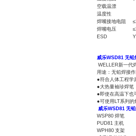
空载温漂
温度性
焊嘴接地电阻
≤
焊嘴电压
≤
ESD
Y
威乐WSD81 无
WELLER新一代
用途：无铅焊接作
●符合人体工程学
●大热量袖珍焊笔
●即使在高温下也
●可使用LT系列的
威乐WSD81 无
WSP80 焊笔
PUD81 主机
WPH80 支架