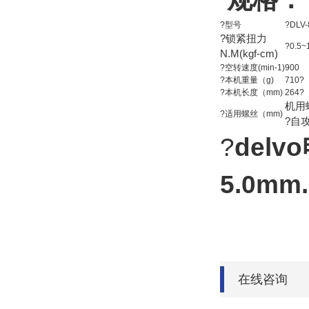
?型号
?DLV
?锁紧扭力
?0.5~
N.M(kgf-cm)
?空转速度(min-1)
900
?本机重量（g)
710?
?本机长度（mm)
264?
机用螺
?适用螺丝（mm)
?自攻
?
del
5.0mm.
在线咨询