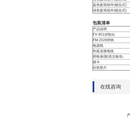
蓝色套筒组件(锁合式)
绿色套筒组件(锁合式)
包装清单
产品说明
FX-951控制台
FM-2028焊铁
电源线
外延连接电线
焊铁座(附清洁海绵）
插卡
抗热垫片
在线咨询