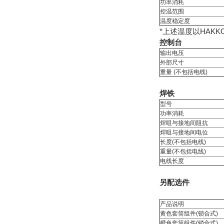
功率消耗
控温范围
温度稳定度
*上述温度以HAKKO
控制台
输出电压
外部尺寸
重量 (不包括电线)
焊铁
型号
功率消耗
焊咀与接地间阻抗
焊咀与接地间电位
长度(不包括电线)
重量(不包括电线)
电线长度
另配选件
产品说明
黄色套筒组件(锁合式)
橙色套筒组件(锁合式)