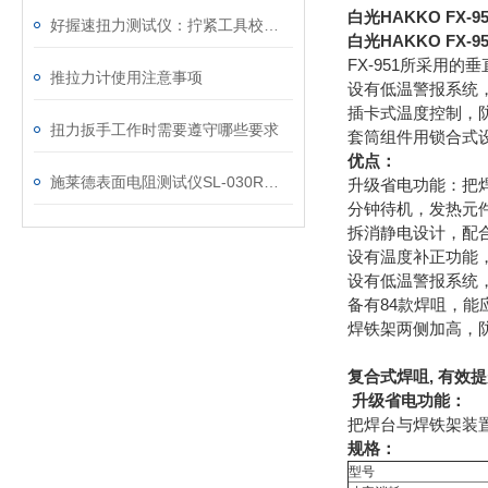
白光HAKKO FX
好握速扭力测试仪：拧紧工具校准的设备
白光HAKKO FX
FX-951所采用
推拉力计使用注意事项
设有低温警报系统
插卡式温度控制，
扭力扳手工作时需要遵守哪些要求
套筒组件用锁合式
优点：
施莱德表面电阻测试仪SL-030R检验校准步骤
升级省电功能：把焊
分钟待机，发热元
拆消静电设计，配
设有温度补正功能
设有低温警报系统
备有84款焊咀，能
焊铁架两侧加高，
复合式焊咀
,
有效提
升级省电功能：
把焊台与焊铁架装
规格：
型号