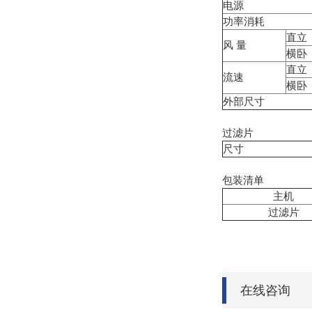
电源
功率消耗
直立
风 量
横卧
直立
流速
横卧
外部尺寸
过滤片
尺寸
包装清单
主机
过滤片
在线咨询