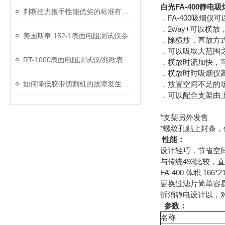
白光FA-400静电
判断扭力扳手性能优劣的标准有两个方面
．FA-400吸烟
．2way+可以横
美国斯奉 152-1表面电阻测试仪参数及中文介绍
．除横放，直放方
．可以吸取大范围
RT-1000表面电阻测试仪/兆欧表中文说明及注意事项
．横放时流加快，
．横放时时吸烟仪
如何降低胶带切割机的故障发生率？
．放置空间不足的
．可以配合支架由
*支架另外发售
*螺纹孔贴上封条
性能：
设计轻巧，节省空
与传统493比较，
FA-400 体积 166*
更换过滤片简单容
拆消静电设计以，
参数：
名称