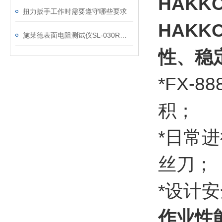
HAKK
扭力扳手工作时需要遵守哪些要求
HAKK
施莱德表面电阻测试仪SL-030R检验校准步骤
性、稳
*FX-
积；
*日常
丝刀；
*设计
作业性能