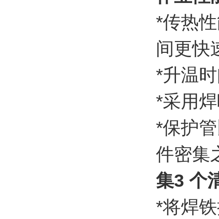
*传热
间更快
*升温
*采用
*保护
件密集
集3 
*将焊