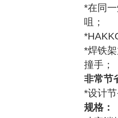
*在同
咀；
*HA
*焊铁
撞手；
非常节
*设计
规格：