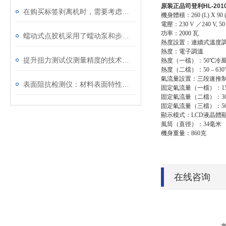
原装正品司登利HL-201
在购买标签剥离机时，需要考虑以下因素
機身體積：260 (L) X 90 (
電壓：230 V ／240 V, 50
功率：2000 瓦
蠕动式点胶机采用了蠕动泵和步进电机的组合
熱度設置：連續式溫度調節
熱度：電子調溫
提升扭力测试仪测量精度的技术方法
熱度（一檔）：50℃冷
熱度（二檔）：50 – 630
氣流量設置：三段速推
表面阻抗检测仪：材料表面特性的探测者
固定氣流量（一檔）：15
固定氣流量（二檔）：3
固定氣流量（三檔）：5
顯示模式：LCD液晶體顯示
風筒（直徑）：34毫米
機身重量：860克
在线咨询