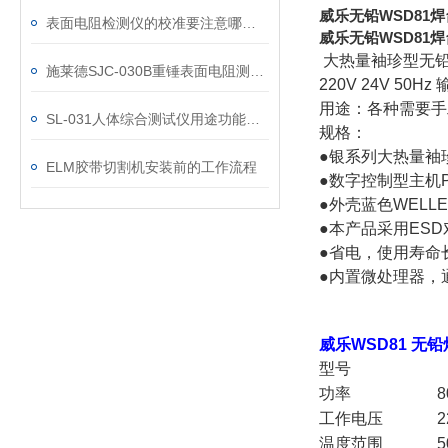
威乐无铅WSD81
表面电阻检测仪的校准要注意哪些操作
威乐无铅WSD81
大热量袖珍型无
施莱德SJC-030B重锤表面电阻测试仪校准步骤
220V 24V 5
用途：各种需要手
SL-031人体综合测试仪用途功能优势
规格：
●银系列大热量袖珍
ELM胶带切割机安装前的工作流程
●数字控制型主机
●外壳蓝色WELL
●本产品采用ES
●省电，使用寿命
●内置微处理器，
威乐WSD81 无
型号
功率
8
工作电压
2
温度范围