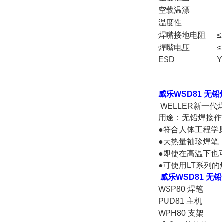
空载温漂
温度性
焊嘴接地电阻
≤
焊嘴电压
≤
ESD
Y
威乐WSD81 无
WELLER新一代
用途：无铅焊接作
●符合人体工程学
●大热量袖珍焊笔
●即使在高温下也
●可使用LT系列的
威乐WSD81 无
WSP80 焊笔
PUD81 主机
WPH80 支架