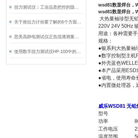
wsd81数显焊台
扭力测试仪：工业品质把控的隐形卫士
wsd81数显焊台，
大热量袖珍型无
关于推拉力计你要了解的6个方面的知识
220V 24V 5
用途：各种需要手
思美高静电测试仪正负混淆测量视觉是何故？
规格：
●银系列大热量袖珍
使用数字扭力测试仪HP-100中的注意事项
●数字控制型主机
●外壳蓝色WELL
●本产品采用ES
●省电，使用寿命
●内置微处理器，
威乐WSD81 无
型号
功率
8
工作电压
2
温度范围