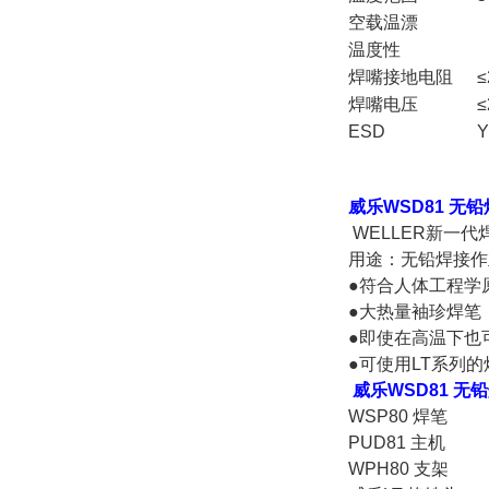
空载温漂
温度性
焊嘴接地电阻
≤
焊嘴电压
≤
ESD
Y
威乐WSD81 无
WELLER新一代
用途：无铅焊接作
●符合人体工程学
●大热量袖珍焊笔
●即使在高温下也
●可使用LT系列的
威乐WSD81 无
WSP80 焊笔
PUD81 主机
WPH80 支架