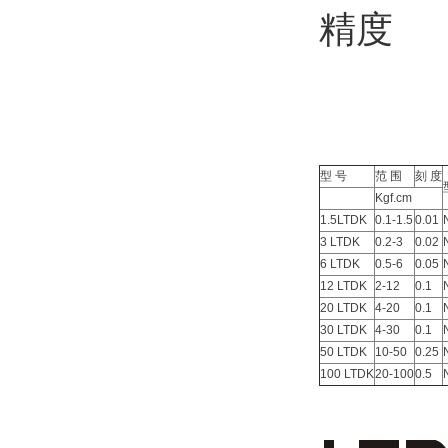
精度
型 号
范 围
刻 度
Kgf.cm
1.5LTDK
0.1-1.5
0.01
3 LTDK
0.2-3
0.02
6 LTDK
0.5-6
0.05
12 LTDK
2-12
0.1
20 LTDK
4-20
0.1
30 LTDK
4-30
0.1
50 LTDK
10-50
0.25
100 LTDK
20-100
0.5