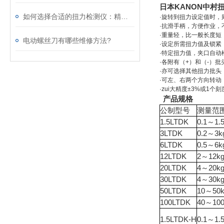
日本KANON中村
如何选择合适的扭力检测仪：精度与性能解析
·旋转到扭力设定值时，
·抗滑手柄，方便作业，
·重量轻，比一般长度短
电动螺丝刀有哪些维修方法?
·设定所需扭力值及锁紧
·特定扭力值，夹口自动
·各附有（+）和（-）
·亦可选择其他扭力批头
·可左、右两个方向转动
·zui大精度±3%或1个
产品规格
公制型号
测量范
1.5LTDK
0.1～1.5
3LTDK
0.2～3k
6LTDK
0.5～6k
12LTDK
2～12kg
20LTDK
4～20kg
30LTDK
4～30kg
50LTDK
10～50k
100LTDK
40～100
1.5LTDK-H
0.1～1.5