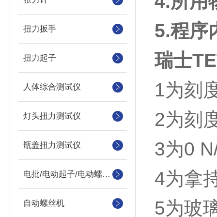
4.
所用
5.
程序
扭力扳手
瑞士T
扭力起子
1
为刻
人体综合测试仪
2
为刻
灯头扭力测试仪
3
为
0 N
瓶盖扭力测试仪
4
为拿
电批/电动起子/电动螺丝刀
5
为玻
自动螺丝机