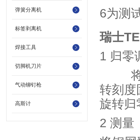
6
为测
弹簧分离机
标签剥离机
瑞士T
焊接工具
1
归零
切脚机刀片
气动铆钉枪
转刻度
旋转归
高斯计
2
测量