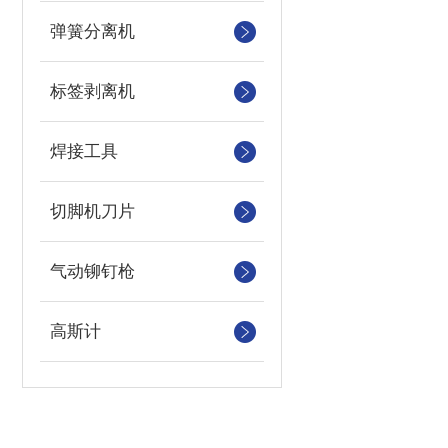
弹簧分离机
标签剥离机
焊接工具
切脚机刀片
气动铆钉枪
高斯计