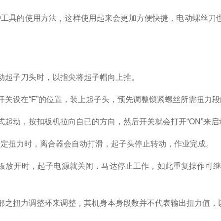
种工具的使用方法，这样使用起来会更加方便快捷，电动螺丝刀
动起子刀头时，以指尖将起子帽向上推。
开关设在“F”的位置，装上起子头，预先调整锁紧螺丝所需扭力
式起动，按扣板机拉向自已的方向，然后开关就会打开“ON”来
设定扭力时，离合器会自动打滑，起子头停止转动，作业完成。
板放开时，起子电源就关闭，马达停止工作，如此重复操作可继
部之扭力调整环来调整，其机身本身段数并不代表输出扭力值，