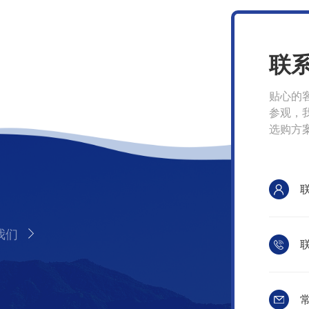
联
贴心的
参观，
选购方
我们
联
常