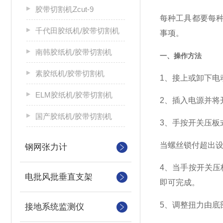
胶带切割机Zcut-9
每种工具都要每
千代田胶纸机/胶带切割机
事项。
南韩胶纸机/胶带切割机
一、操作方法
素胶纸机/胶带切割机
1、接上或卸下电
ELM胶纸机/胶带切割机
2、插入电源并将
国产胶纸机/胶带切割机
3、手按开关压板
当螺丝锁付超出
钢网张力计
4、当手按开关压
电批风批垂直支架
即可完成。
5、调整扭力由底
接地系统监测仪