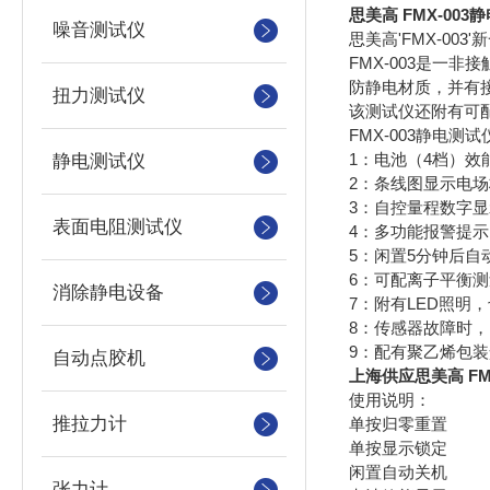
思美高 FMX-003
噪音测试仪
思美高'FMX-003
FMX-003是一
防静电材质，并有
扭力测试仪
该测试仪还附有可配
FMX-003静电测
1：电池（4档）效
静电测试仪
2：条线图显示电
3：自控量程数字显
表面电阻测试仪
4：多功能报警提示
5：闲置5分钟后自
6：可配离子平衡
消除静电设备
7：附有LED照明
8：传感器故障时，E
9：配有聚乙烯包
自动点胶机
上海供应思美高 FM
使用说明：
推拉力计
单按归零重置
单按显示锁定
闲置自动关机
张力计