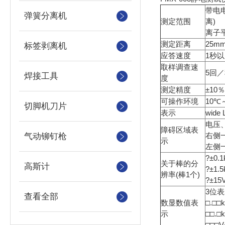
带电电
弹簧分离机
测定范围
离)
离子平
测定距离
25m
标签剥离机
应答速度
1秒
取样调查速
5回
焊接工具
度
测定精度
±10
可操作环境
10℃
切脚机刀片
表示
wid
电压
障碍区域表
右侧一
气动铆钉枪
示
左侧一
?±0.
关于棒的分
高斯计
?±1.
辨率(棒1个)
?±1
3位
查看全部
数显数值表
□.□□
示
□□.□
□□□