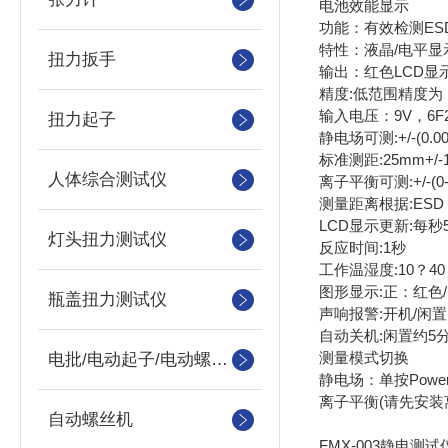
电池效能显示
功能：有效检测E
特性：液晶/电平
扭力扳手
输出：红色LCD显
精度:低范围精度为：
输入电压：9V，6F22 m
扭力起子
静电场可测:+/-(0.
标准测距:25mm+/-
人体综合测试仪
离子平衡可测:+/-(0-
测量距离根据:ESD－STM
LCD显示更新:每秒
灯头扭力测试仪
反应时间:1秒
工作温湿度:10？40 d
图形显示:正：红色/
瓶盖扭力测试仪
声响报警:开机/闲
自动关机:闲置约5
测量模式切换
电批/电动起子/电动螺丝刀
静电场：单按Powe
离子平衡(请先安装离
自动螺丝机
FMX-003静电测