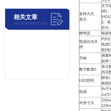
文字
[IB
各种方式
相关文章
[HO
表示
[]
RELATED ARTICLES
[Er
蜂鸣音
根据
约5
电源自动关
电源
闭
能(
测量
手柄
如再
表示
数字数显0
的话
附有
LED照明
根据
9V干
电源
zui
115m
外形寸法
123m