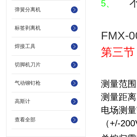
5、
弹簧分离机
标签剥离机
FMX-
焊接工具
第三节
切脚机刀片
测量范围
气动铆钉枪
测量距离
高斯计
电场测量
查看全部
（
+/-200