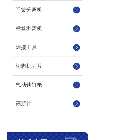
弹簧分离机
标签剥离机
焊接工具
切脚机刀片
气动铆钉枪
高斯计