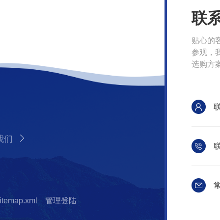
联
贴心的
参观，
选购方
我们
联
常
itemap.xml
管理登陆