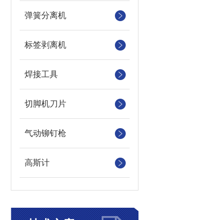
弹簧分离机
标签剥离机
焊接工具
切脚机刀片
气动铆钉枪
高斯计