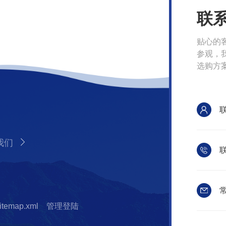
联
贴心的
参观，
选购方
我们
联
常
itemap.xml
管理登陆