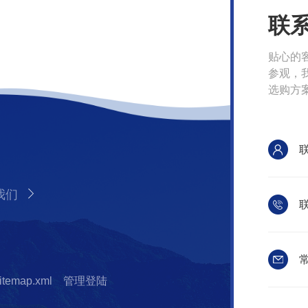
联
贴心的
参观，
选购方
我们
联
常
itemap.xml
管理登陆