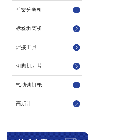
弹簧分离机
标签剥离机
焊接工具
切脚机刀片
气动铆钉枪
高斯计